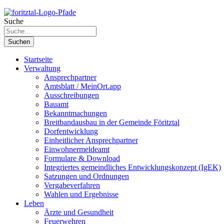
Suche
Suchen
Startseite
Verwaltung
Ansprechpartner
Amtsblatt / MeinOrt.app
Ausschreibungen
Bauamt
Bekanntmachungen
Breitbandausbau in der Gemeinde Föritztal
Dorfentwicklung
Einheitlicher Ansprechpartner
Einwohnermeldeamt
Formulare & Download
Integriertes gemeindliches Entwicklungskonzept (IgEK)
Satzungen und Ordnungen
Vergabeverfahren
Wahlen und Ergebnisse
Leben
Ärzte und Gesundheit
Feuerwehren