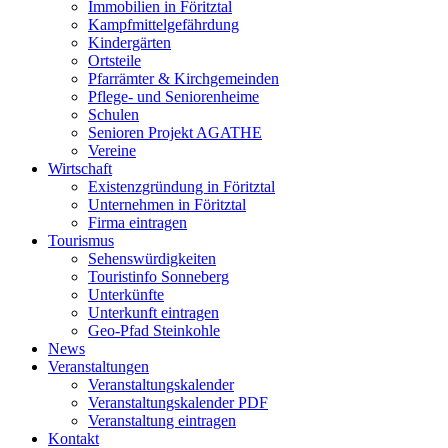
Immobilien in Föritztal
Kampfmittelgefährdung
Kindergärten
Ortsteile
Pfarrämter & Kirchgemeinden
Pflege- und Seniorenheime
Schulen
Senioren Projekt AGATHE
Vereine
Wirtschaft
Existenzgründung in Föritztal
Unternehmen in Föritztal
Firma eintragen
Tourismus
Sehenswürdigkeiten
Touristinfo Sonneberg
Unterkünfte
Unterkunft eintragen
Geo-Pfad Steinkohle
News
Veranstaltungen
Veranstaltungskalender
Veranstaltungskalender PDF
Veranstaltung eintragen
Kontakt