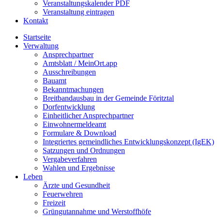
Veranstaltungskalender PDF
Veranstaltung eintragen
Kontakt
Startseite
Verwaltung
Ansprechpartner
Amtsblatt / MeinOrt.app
Ausschreibungen
Bauamt
Bekanntmachungen
Breitbandausbau in der Gemeinde Föritztal
Dorfentwicklung
Einheitlicher Ansprechpartner
Einwohnermeldeamt
Formulare & Download
Integriertes gemeindliches Entwicklungskonzept (IgEK)
Satzungen und Ordnungen
Vergabeverfahren
Wahlen und Ergebnisse
Leben
Ärzte und Gesundheit
Feuerwehren
Freizeit
Grüngutannahme und Werstoffhöfe