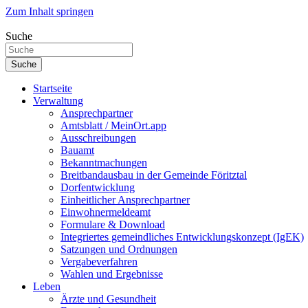
Zum Inhalt springen
Suche
Suche
Startseite
Verwaltung
Ansprechpartner
Amtsblatt / MeinOrt.app
Ausschreibungen
Bauamt
Bekanntmachungen
Breitbandausbau in der Gemeinde Föritztal
Dorfentwicklung
Einheitlicher Ansprechpartner
Einwohnermeldeamt
Formulare & Download
Integriertes gemeindliches Entwicklungskonzept (IgEK)
Satzungen und Ordnungen
Vergabeverfahren
Wahlen und Ergebnisse
Leben
Ärzte und Gesundheit