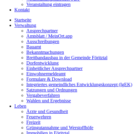
Veranstaltung eintragen
Kontakt
Startseite
Verwaltung
Ansprechpartner
Amtsblatt / MeinOrt.app
Ausschreibungen
Bauamt
Bekanntmachungen
Breitbandausbau in der Gemeinde Föritztal
Dorfentwicklung
Einheitlicher Ansprechpartner
Einwohnermeldeamt
Formulare & Download
Integriertes gemeindliches Entwicklungskonzept (IgEK)
Satzungen und Ordnungen
Vergabeverfahren
Wahlen und Ergebnisse
Leben
Ärzte und Gesundheit
Feuerwehren
Freizeit
Grüngutannahme und Werstoffhöfe
Immobilien in Föritztal