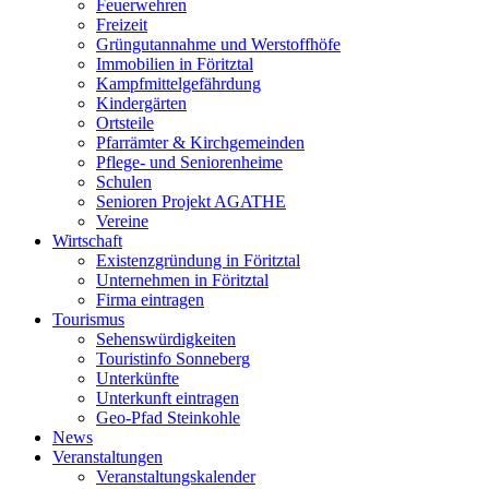
Feuerwehren
Freizeit
Grüngutannahme und Werstoffhöfe
Immobilien in Föritztal
Kampfmittelgefährdung
Kindergärten
Ortsteile
Pfarrämter & Kirchgemeinden
Pflege- und Seniorenheime
Schulen
Senioren Projekt AGATHE
Vereine
Wirtschaft
Existenzgründung in Föritztal
Unternehmen in Föritztal
Firma eintragen
Tourismus
Sehenswürdigkeiten
Touristinfo Sonneberg
Unterkünfte
Unterkunft eintragen
Geo-Pfad Steinkohle
News
Veranstaltungen
Veranstaltungskalender