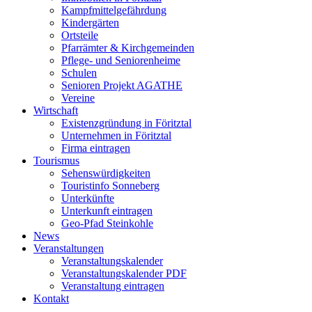
Kampfmittelgefährdung
Kindergärten
Ortsteile
Pfarrämter & Kirchgemeinden
Pflege- und Seniorenheime
Schulen
Senioren Projekt AGATHE
Vereine
Wirtschaft
Existenzgründung in Föritztal
Unternehmen in Föritztal
Firma eintragen
Tourismus
Sehenswürdigkeiten
Touristinfo Sonneberg
Unterkünfte
Unterkunft eintragen
Geo-Pfad Steinkohle
News
Veranstaltungen
Veranstaltungskalender
Veranstaltungskalender PDF
Veranstaltung eintragen
Kontakt