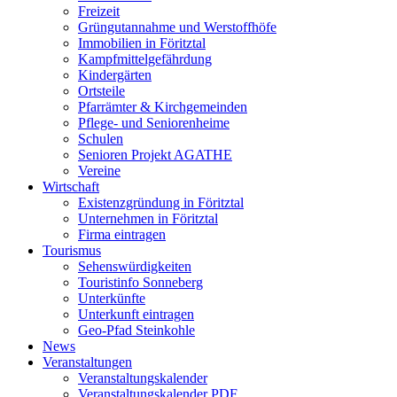
Freizeit
Grüngutannahme und Werstoffhöfe
Immobilien in Föritztal
Kampfmittelgefährdung
Kindergärten
Ortsteile
Pfarrämter & Kirchgemeinden
Pflege- und Seniorenheime
Schulen
Senioren Projekt AGATHE
Vereine
Wirtschaft
Existenzgründung in Föritztal
Unternehmen in Föritztal
Firma eintragen
Tourismus
Sehenswürdigkeiten
Touristinfo Sonneberg
Unterkünfte
Unterkunft eintragen
Geo-Pfad Steinkohle
News
Veranstaltungen
Veranstaltungskalender
Veranstaltungskalender PDF