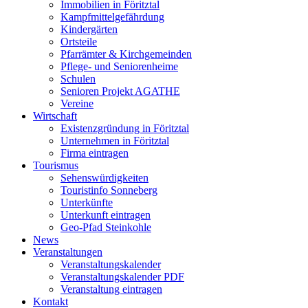
Immobilien in Föritztal
Kampfmittelgefährdung
Kindergärten
Ortsteile
Pfarrämter & Kirchgemeinden
Pflege- und Seniorenheime
Schulen
Senioren Projekt AGATHE
Vereine
Wirtschaft
Existenzgründung in Föritztal
Unternehmen in Föritztal
Firma eintragen
Tourismus
Sehenswürdigkeiten
Touristinfo Sonneberg
Unterkünfte
Unterkunft eintragen
Geo-Pfad Steinkohle
News
Veranstaltungen
Veranstaltungskalender
Veranstaltungskalender PDF
Veranstaltung eintragen
Kontakt