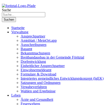
Suche
Suchen
Startseite
Verwaltung
Ansprechpartner
Amtsblatt / MeinOrt.app
Ausschreibungen
Bauamt
Bekanntmachungen
Breitbandausbau in der Gemeinde Föritztal
Dorfentwicklung
Einheitlicher Ansprechpartner
Einwohnermeldeamt
Formulare & Download
Integriertes gemeindliches Entwicklungskonzept (IgEK)
Satzungen und Ordnungen
Vergabeverfahren
Wahlen und Ergebnisse
Leben
Ärzte und Gesundheit
Feuerwehren