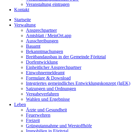
Veranstaltung eintragen
Kontakt
Startseite
Verwaltung
Ansprechpartner
Amtsblatt / MeinOrt.app
Ausschreibungen
Bauamt
Bekanntmachungen
Breitbandausbau in der Gemeinde Föritztal
Dorfentwicklung
Einheitlicher Ansprechpartner
Einwohnermeldeamt
Formulare & Download
Integriertes gemeindliches Entwicklungskonzept (IgEK)
Satzungen und Ordnungen
Vergabeverfahren
Wahlen und Ergebnisse
Leben
Ärzte und Gesundheit
Feuerwehren
Freizeit
Grüngutannahme und Werstoffhöfe
Immobilien in Föritztal