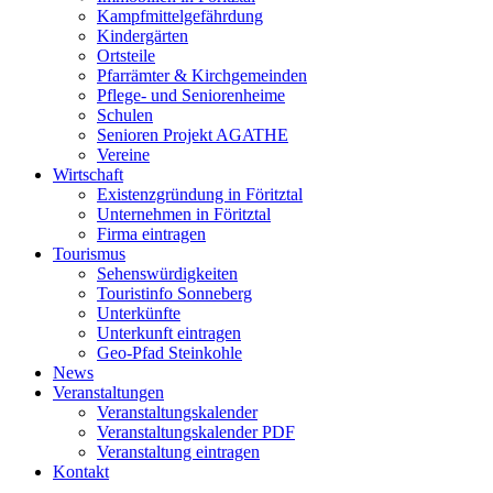
Kampfmittelgefährdung
Kindergärten
Ortsteile
Pfarrämter & Kirchgemeinden
Pflege- und Seniorenheime
Schulen
Senioren Projekt AGATHE
Vereine
Wirtschaft
Existenzgründung in Föritztal
Unternehmen in Föritztal
Firma eintragen
Tourismus
Sehenswürdigkeiten
Touristinfo Sonneberg
Unterkünfte
Unterkunft eintragen
Geo-Pfad Steinkohle
News
Veranstaltungen
Veranstaltungskalender
Veranstaltungskalender PDF
Veranstaltung eintragen
Kontakt