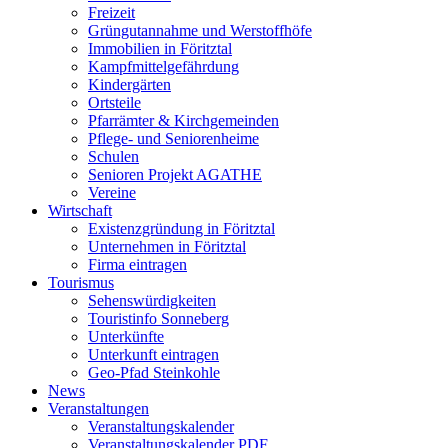
Freizeit
Grüngutannahme und Werstoffhöfe
Immobilien in Föritztal
Kampfmittelgefährdung
Kindergärten
Ortsteile
Pfarrämter & Kirchgemeinden
Pflege- und Seniorenheime
Schulen
Senioren Projekt AGATHE
Vereine
Wirtschaft
Existenzgründung in Föritztal
Unternehmen in Föritztal
Firma eintragen
Tourismus
Sehenswürdigkeiten
Touristinfo Sonneberg
Unterkünfte
Unterkunft eintragen
Geo-Pfad Steinkohle
News
Veranstaltungen
Veranstaltungskalender
Veranstaltungskalender PDF