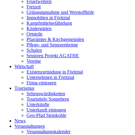
Feuerwehren
Freizeit
Grüngutannahme und Werstoffhöfe
Immobilien in Föritztal
Kampfmittelgefährdung
Kindergärten
Ortsteile
Pfarrämter & Kirchgemeinden
Pflege- und Seniorenheime
Schulen
Senioren Projekt AGATHE
Vereine
Wirtschaft
Existenzgründung in Föritztal
Unternehmen in Föritztal
Firma eintragen
Tourismus
Sehenswürdigkeiten
Touristinfo Sonneberg
Unterkünfte
Unterkunft eintragen
Geo-Pfad Steinkohle
News
Veranstaltungen
Veranstaltungskalender