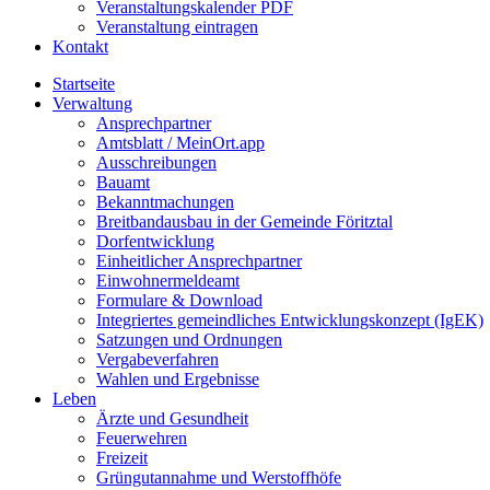
Veranstaltungskalender PDF
Veranstaltung eintragen
Kontakt
Startseite
Verwaltung
Ansprechpartner
Amtsblatt / MeinOrt.app
Ausschreibungen
Bauamt
Bekanntmachungen
Breitbandausbau in der Gemeinde Föritztal
Dorfentwicklung
Einheitlicher Ansprechpartner
Einwohnermeldeamt
Formulare & Download
Integriertes gemeindliches Entwicklungskonzept (IgEK)
Satzungen und Ordnungen
Vergabeverfahren
Wahlen und Ergebnisse
Leben
Ärzte und Gesundheit
Feuerwehren
Freizeit
Grüngutannahme und Werstoffhöfe