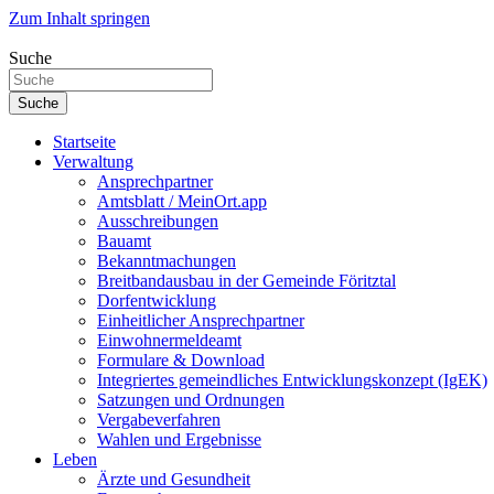
Zum Inhalt springen
Suche
Suche
Startseite
Verwaltung
Ansprechpartner
Amtsblatt / MeinOrt.app
Ausschreibungen
Bauamt
Bekanntmachungen
Breitbandausbau in der Gemeinde Föritztal
Dorfentwicklung
Einheitlicher Ansprechpartner
Einwohnermeldeamt
Formulare & Download
Integriertes gemeindliches Entwicklungskonzept (IgEK)
Satzungen und Ordnungen
Vergabeverfahren
Wahlen und Ergebnisse
Leben
Ärzte und Gesundheit