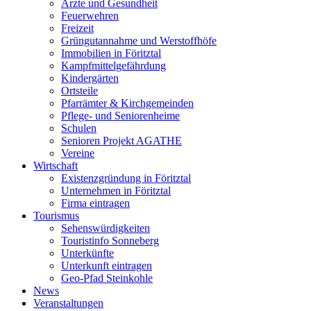
Ärzte und Gesundheit
Feuerwehren
Freizeit
Grüngutannahme und Werstoffhöfe
Immobilien in Föritztal
Kampfmittelgefährdung
Kindergärten
Ortsteile
Pfarrämter & Kirchgemeinden
Pflege- und Seniorenheime
Schulen
Senioren Projekt AGATHE
Vereine
Wirtschaft
Existenzgründung in Föritztal
Unternehmen in Föritztal
Firma eintragen
Tourismus
Sehenswürdigkeiten
Touristinfo Sonneberg
Unterkünfte
Unterkunft eintragen
Geo-Pfad Steinkohle
News
Veranstaltungen