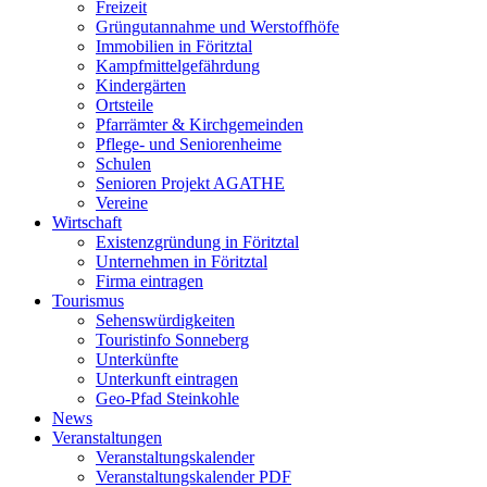
Freizeit
Grüngutannahme und Werstoffhöfe
Immobilien in Föritztal
Kampfmittelgefährdung
Kindergärten
Ortsteile
Pfarrämter & Kirchgemeinden
Pflege- und Seniorenheime
Schulen
Senioren Projekt AGATHE
Vereine
Wirtschaft
Existenzgründung in Föritztal
Unternehmen in Föritztal
Firma eintragen
Tourismus
Sehenswürdigkeiten
Touristinfo Sonneberg
Unterkünfte
Unterkunft eintragen
Geo-Pfad Steinkohle
News
Veranstaltungen
Veranstaltungskalender
Veranstaltungskalender PDF