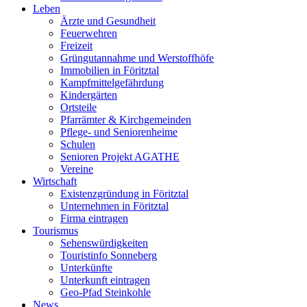
Leben
Ärzte und Gesundheit
Feuerwehren
Freizeit
Grüngutannahme und Werstoffhöfe
Immobilien in Föritztal
Kampfmittelgefährdung
Kindergärten
Ortsteile
Pfarrämter & Kirchgemeinden
Pflege- und Seniorenheime
Schulen
Senioren Projekt AGATHE
Vereine
Wirtschaft
Existenzgründung in Föritztal
Unternehmen in Föritztal
Firma eintragen
Tourismus
Sehenswürdigkeiten
Touristinfo Sonneberg
Unterkünfte
Unterkunft eintragen
Geo-Pfad Steinkohle
News