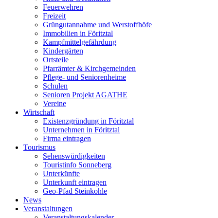
Feuerwehren
Freizeit
Grüngutannahme und Werstoffhöfe
Immobilien in Föritztal
Kampfmittelgefährdung
Kindergärten
Ortsteile
Pfarrämter & Kirchgemeinden
Pflege- und Seniorenheime
Schulen
Senioren Projekt AGATHE
Vereine
Wirtschaft
Existenzgründung in Föritztal
Unternehmen in Föritztal
Firma eintragen
Tourismus
Sehenswürdigkeiten
Touristinfo Sonneberg
Unterkünfte
Unterkunft eintragen
Geo-Pfad Steinkohle
News
Veranstaltungen
Veranstaltungskalender