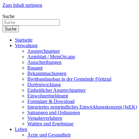
Zum Inhalt springen
Suche
Suche
Startseite
Verwaltung
Ansprechpartner
Amtsblatt / MeinOrt.app
Ausschreibungen
Bauamt
Bekanntmachungen
Breitbandausbau in der Gemeinde Föritztal
Dorfentwicklung
Einheitlicher Ansprechpartner
Einwohnermeldeamt
Formulare & Download
Integriertes gemeindliches Entwicklungskonzept (IgEK)
Satzungen und Ordnungen
Vergabeverfahren
Wahlen und Ergebnisse
Leben
Ärzte und Gesundheit