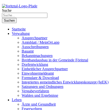
Suche
Suchen
Startseite
Verwaltung
Ansprechpartner
Amtsblatt / MeinOrt.app
Ausschreibungen
Bauamt
Bekanntmachungen
Breitbandausbau in der Gemeinde Föritztal
Dorfentwicklung
Einheitlicher Ansprechpartner
Einwohnermeldeamt
Formulare & Download
Integriertes gemeindliches Entwicklungskonzept (IgEK)
Satzungen und Ordnungen
Vergabeverfahren
Wahlen und Ergebnisse
Leben
Ärzte und Gesundheit
Feuerwehren