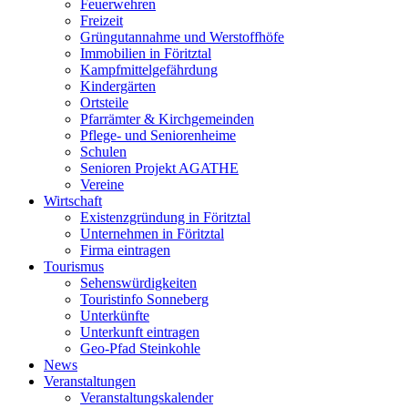
Feuerwehren
Freizeit
Grüngutannahme und Werstoffhöfe
Immobilien in Föritztal
Kampfmittelgefährdung
Kindergärten
Ortsteile
Pfarrämter & Kirchgemeinden
Pflege- und Seniorenheime
Schulen
Senioren Projekt AGATHE
Vereine
Wirtschaft
Existenzgründung in Föritztal
Unternehmen in Föritztal
Firma eintragen
Tourismus
Sehenswürdigkeiten
Touristinfo Sonneberg
Unterkünfte
Unterkunft eintragen
Geo-Pfad Steinkohle
News
Veranstaltungen
Veranstaltungskalender