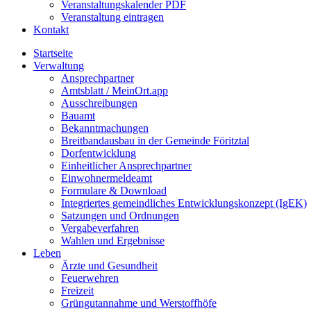
Veranstaltungskalender PDF
Veranstaltung eintragen
Kontakt
Startseite
Verwaltung
Ansprechpartner
Amtsblatt / MeinOrt.app
Ausschreibungen
Bauamt
Bekanntmachungen
Breitbandausbau in der Gemeinde Föritztal
Dorfentwicklung
Einheitlicher Ansprechpartner
Einwohnermeldeamt
Formulare & Download
Integriertes gemeindliches Entwicklungskonzept (IgEK)
Satzungen und Ordnungen
Vergabeverfahren
Wahlen und Ergebnisse
Leben
Ärzte und Gesundheit
Feuerwehren
Freizeit
Grüngutannahme und Werstoffhöfe