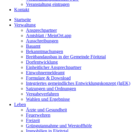
Veranstaltung eintragen
Kontakt
Startseite
Verwaltung
Ansprechpartner
Amtsblatt / MeinOrt.app
Ausschreibungen
Bauamt
Bekanntmachungen
Breitbandausbau in der Gemeinde Föritztal
Dorfentwicklung
Einheitlicher Ansprechpartner
Einwohnermeldeamt
Formulare & Download
Integriertes gemeindliches Entwicklungskonzept (IgEK)
Satzungen und Ordnungen
Vergabeverfahren
Wahlen und Ergebnisse
Leben
Ärzte und Gesundheit
Feuerwehren
Freizeit
Grüngutannahme und Werstoffhöfe
Immobilien in Föritztal