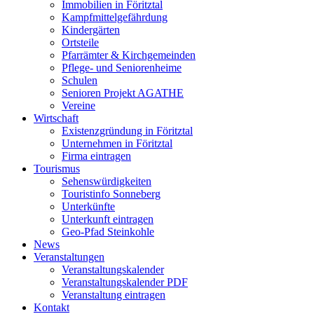
Immobilien in Föritztal
Kampfmittelgefährdung
Kindergärten
Ortsteile
Pfarrämter & Kirchgemeinden
Pflege- und Seniorenheime
Schulen
Senioren Projekt AGATHE
Vereine
Wirtschaft
Existenzgründung in Föritztal
Unternehmen in Föritztal
Firma eintragen
Tourismus
Sehenswürdigkeiten
Touristinfo Sonneberg
Unterkünfte
Unterkunft eintragen
Geo-Pfad Steinkohle
News
Veranstaltungen
Veranstaltungskalender
Veranstaltungskalender PDF
Veranstaltung eintragen
Kontakt