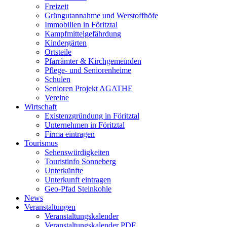
Freizeit
Grüngutannahme und Werstoffhöfe
Immobilien in Föritztal
Kampfmittelgefährdung
Kindergärten
Ortsteile
Pfarrämter & Kirchgemeinden
Pflege- und Seniorenheime
Schulen
Senioren Projekt AGATHE
Vereine
Wirtschaft
Existenzgründung in Föritztal
Unternehmen in Föritztal
Firma eintragen
Tourismus
Sehenswürdigkeiten
Touristinfo Sonneberg
Unterkünfte
Unterkunft eintragen
Geo-Pfad Steinkohle
News
Veranstaltungen
Veranstaltungskalender
Veranstaltungskalender PDF