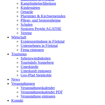
Kampfmittelgefährdung
Kindergärten
Ortsteile
Pfarrämter & Kirchgemeinden
Pflege- und Seniorenheime
Schulen
Senioren Projekt AGATHE
Vereine
Wirtschaft
Existenzgründung in Föritztal
Unternehmen in Föritztal
Firma eintragen
Tourismus
Sehenswürdigkeiten
Touristinfo Sonneberg
Unterkünfte
Unterkunft eintragen
Geo-Pfad Steinkohle
News
Veranstaltungen
Veranstaltungskalender
Veranstaltungskalender PDF
Veranstaltung eintragen
Kontakt