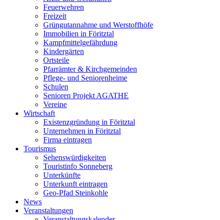
Feuerwehren
Freizeit
Grüngutannahme und Werstoffhöfe
Immobilien in Föritztal
Kampfmittelgefährdung
Kindergärten
Ortsteile
Pfarrämter & Kirchgemeinden
Pflege- und Seniorenheime
Schulen
Senioren Projekt AGATHE
Vereine
Wirtschaft
Existenzgründung in Föritztal
Unternehmen in Föritztal
Firma eintragen
Tourismus
Sehenswürdigkeiten
Touristinfo Sonneberg
Unterkünfte
Unterkunft eintragen
Geo-Pfad Steinkohle
News
Veranstaltungen
Veranstaltungskalender