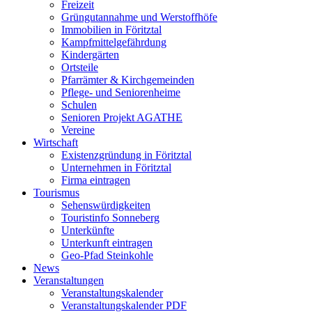
Freizeit
Grüngutannahme und Werstoffhöfe
Immobilien in Föritztal
Kampfmittelgefährdung
Kindergärten
Ortsteile
Pfarrämter & Kirchgemeinden
Pflege- und Seniorenheime
Schulen
Senioren Projekt AGATHE
Vereine
Wirtschaft
Existenzgründung in Föritztal
Unternehmen in Föritztal
Firma eintragen
Tourismus
Sehenswürdigkeiten
Touristinfo Sonneberg
Unterkünfte
Unterkunft eintragen
Geo-Pfad Steinkohle
News
Veranstaltungen
Veranstaltungskalender
Veranstaltungskalender PDF