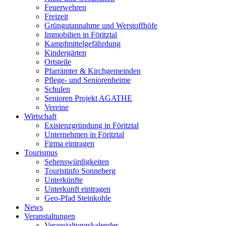
Feuerwehren
Freizeit
Grüngutannahme und Werstoffhöfe
Immobilien in Föritztal
Kampfmittelgefährdung
Kindergärten
Ortsteile
Pfarrämter & Kirchgemeinden
Pflege- und Seniorenheime
Schulen
Senioren Projekt AGATHE
Vereine
Wirtschaft
Existenzgründung in Föritztal
Unternehmen in Föritztal
Firma eintragen
Tourismus
Sehenswürdigkeiten
Touristinfo Sonneberg
Unterkünfte
Unterkunft eintragen
Geo-Pfad Steinkohle
News
Veranstaltungen
Veranstaltungskalender