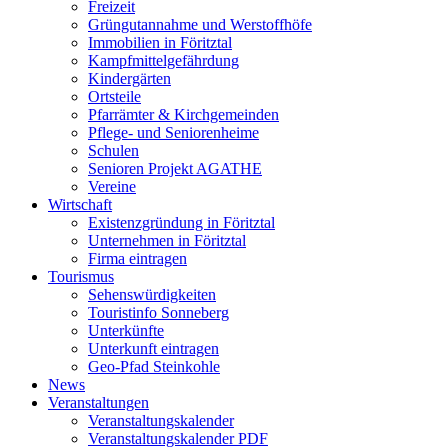
Freizeit
Grüngutannahme und Werstoffhöfe
Immobilien in Föritztal
Kampfmittelgefährdung
Kindergärten
Ortsteile
Pfarrämter & Kirchgemeinden
Pflege- und Seniorenheime
Schulen
Senioren Projekt AGATHE
Vereine
Wirtschaft
Existenzgründung in Föritztal
Unternehmen in Föritztal
Firma eintragen
Tourismus
Sehenswürdigkeiten
Touristinfo Sonneberg
Unterkünfte
Unterkunft eintragen
Geo-Pfad Steinkohle
News
Veranstaltungen
Veranstaltungskalender
Veranstaltungskalender PDF