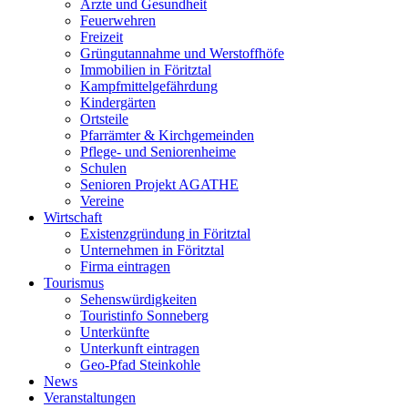
Ärzte und Gesundheit
Feuerwehren
Freizeit
Grüngutannahme und Werstoffhöfe
Immobilien in Föritztal
Kampfmittelgefährdung
Kindergärten
Ortsteile
Pfarrämter & Kirchgemeinden
Pflege- und Seniorenheime
Schulen
Senioren Projekt AGATHE
Vereine
Wirtschaft
Existenzgründung in Föritztal
Unternehmen in Föritztal
Firma eintragen
Tourismus
Sehenswürdigkeiten
Touristinfo Sonneberg
Unterkünfte
Unterkunft eintragen
Geo-Pfad Steinkohle
News
Veranstaltungen