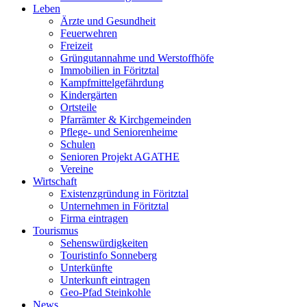
Leben
Ärzte und Gesundheit
Feuerwehren
Freizeit
Grüngutannahme und Werstoffhöfe
Immobilien in Föritztal
Kampfmittelgefährdung
Kindergärten
Ortsteile
Pfarrämter & Kirchgemeinden
Pflege- und Seniorenheime
Schulen
Senioren Projekt AGATHE
Vereine
Wirtschaft
Existenzgründung in Föritztal
Unternehmen in Föritztal
Firma eintragen
Tourismus
Sehenswürdigkeiten
Touristinfo Sonneberg
Unterkünfte
Unterkunft eintragen
Geo-Pfad Steinkohle
News