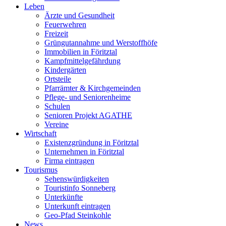
Leben
Ärzte und Gesundheit
Feuerwehren
Freizeit
Grüngutannahme und Werstoffhöfe
Immobilien in Föritztal
Kampfmittelgefährdung
Kindergärten
Ortsteile
Pfarrämter & Kirchgemeinden
Pflege- und Seniorenheime
Schulen
Senioren Projekt AGATHE
Vereine
Wirtschaft
Existenzgründung in Föritztal
Unternehmen in Föritztal
Firma eintragen
Tourismus
Sehenswürdigkeiten
Touristinfo Sonneberg
Unterkünfte
Unterkunft eintragen
Geo-Pfad Steinkohle
News