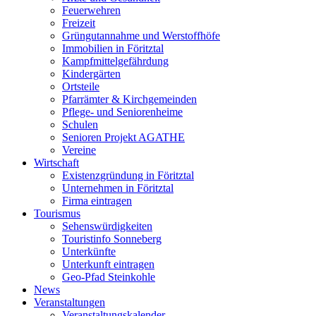
Feuerwehren
Freizeit
Grüngutannahme und Werstoffhöfe
Immobilien in Föritztal
Kampfmittelgefährdung
Kindergärten
Ortsteile
Pfarrämter & Kirchgemeinden
Pflege- und Seniorenheime
Schulen
Senioren Projekt AGATHE
Vereine
Wirtschaft
Existenzgründung in Föritztal
Unternehmen in Föritztal
Firma eintragen
Tourismus
Sehenswürdigkeiten
Touristinfo Sonneberg
Unterkünfte
Unterkunft eintragen
Geo-Pfad Steinkohle
News
Veranstaltungen
Veranstaltungskalender