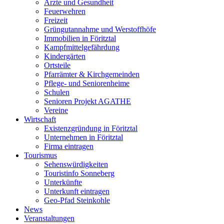
Ärzte und Gesundheit
Feuerwehren
Freizeit
Grüngutannahme und Werstoffhöfe
Immobilien in Föritztal
Kampfmittelgefährdung
Kindergärten
Ortsteile
Pfarrämter & Kirchgemeinden
Pflege- und Seniorenheime
Schulen
Senioren Projekt AGATHE
Vereine
Wirtschaft
Existenzgründung in Föritztal
Unternehmen in Föritztal
Firma eintragen
Tourismus
Sehenswürdigkeiten
Touristinfo Sonneberg
Unterkünfte
Unterkunft eintragen
Geo-Pfad Steinkohle
News
Veranstaltungen