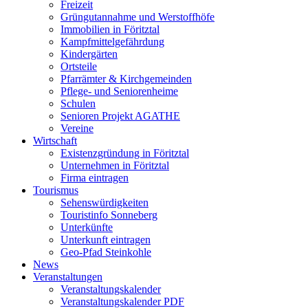
Freizeit
Grüngutannahme und Werstoffhöfe
Immobilien in Föritztal
Kampfmittelgefährdung
Kindergärten
Ortsteile
Pfarrämter & Kirchgemeinden
Pflege- und Seniorenheime
Schulen
Senioren Projekt AGATHE
Vereine
Wirtschaft
Existenzgründung in Föritztal
Unternehmen in Föritztal
Firma eintragen
Tourismus
Sehenswürdigkeiten
Touristinfo Sonneberg
Unterkünfte
Unterkunft eintragen
Geo-Pfad Steinkohle
News
Veranstaltungen
Veranstaltungskalender
Veranstaltungskalender PDF