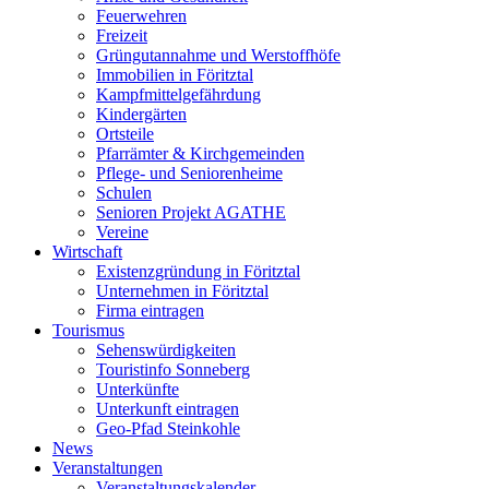
Feuerwehren
Freizeit
Grüngutannahme und Werstoffhöfe
Immobilien in Föritztal
Kampfmittelgefährdung
Kindergärten
Ortsteile
Pfarrämter & Kirchgemeinden
Pflege- und Seniorenheime
Schulen
Senioren Projekt AGATHE
Vereine
Wirtschaft
Existenzgründung in Föritztal
Unternehmen in Föritztal
Firma eintragen
Tourismus
Sehenswürdigkeiten
Touristinfo Sonneberg
Unterkünfte
Unterkunft eintragen
Geo-Pfad Steinkohle
News
Veranstaltungen
Veranstaltungskalender