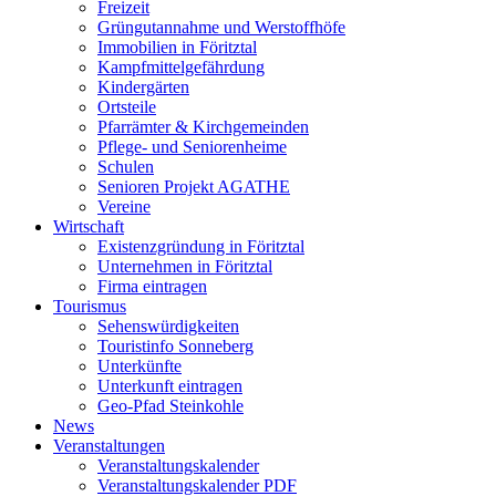
Freizeit
Grüngutannahme und Werstoffhöfe
Immobilien in Föritztal
Kampfmittelgefährdung
Kindergärten
Ortsteile
Pfarrämter & Kirchgemeinden
Pflege- und Seniorenheime
Schulen
Senioren Projekt AGATHE
Vereine
Wirtschaft
Existenzgründung in Föritztal
Unternehmen in Föritztal
Firma eintragen
Tourismus
Sehenswürdigkeiten
Touristinfo Sonneberg
Unterkünfte
Unterkunft eintragen
Geo-Pfad Steinkohle
News
Veranstaltungen
Veranstaltungskalender
Veranstaltungskalender PDF