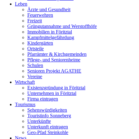
Leben
Ärzte und Gesundheit
Feuerwehren
Freizeit
Grüngutannahme und Werstoffhöfe
Immobilien in Föritztal
Kampfmittelgefährdung
Kindergärten
Ortsteile
Pfarrämter & Kirchgemeinden
Pflege- und Seniorenheime
Schulen
Senioren Projekt AGATHE
Vereine
Wirtschaft
Existenzgründung in Föritztal
Unternehmen in Föritztal
Firma eintragen
Tourismus
Sehenswürdigkeiten
Touristinfo Sonneberg
Unterkünfte
Unterkunft eintragen
Geo-Pfad Steinkohle
News