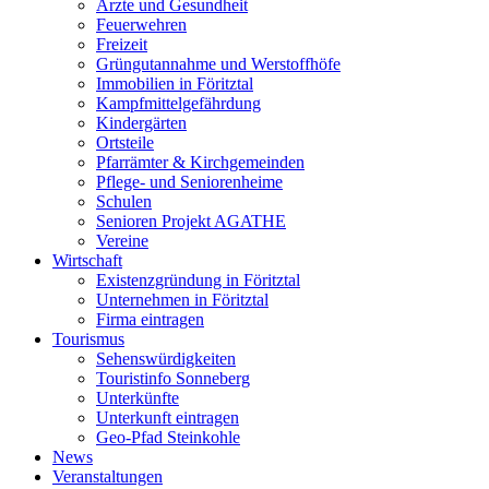
Ärzte und Gesundheit
Feuerwehren
Freizeit
Grüngutannahme und Werstoffhöfe
Immobilien in Föritztal
Kampfmittelgefährdung
Kindergärten
Ortsteile
Pfarrämter & Kirchgemeinden
Pflege- und Seniorenheime
Schulen
Senioren Projekt AGATHE
Vereine
Wirtschaft
Existenzgründung in Föritztal
Unternehmen in Föritztal
Firma eintragen
Tourismus
Sehenswürdigkeiten
Touristinfo Sonneberg
Unterkünfte
Unterkunft eintragen
Geo-Pfad Steinkohle
News
Veranstaltungen