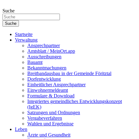
Zum
Inhalt
Suche
springen
Suche
Startseite
Verwaltung
Ansprechpartner
Amtsblatt / MeinOrt.app
Ausschreibungen
Bauamt
Bekanntmachungen
Breitbandausbau in der Gemeinde Föritztal
Dorfentwicklung
Einheitlicher Ansprechpartner
Einwohnermeldeamt
Formulare & Download
Integriertes gemeindliches Entwicklungskonzept
(IgEK)
Satzungen und Ordnungen
Vergabeverfahren
Wahlen und Ergebnisse
Leben
Ärzte und Gesundheit