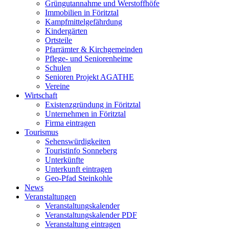
Grüngutannahme und Werstoffhöfe
Immobilien in Föritztal
Kampfmittelgefährdung
Kindergärten
Ortsteile
Pfarrämter & Kirchgemeinden
Pflege- und Seniorenheime
Schulen
Senioren Projekt AGATHE
Vereine
Wirtschaft
Existenzgründung in Föritztal
Unternehmen in Föritztal
Firma eintragen
Tourismus
Sehenswürdigkeiten
Touristinfo Sonneberg
Unterkünfte
Unterkunft eintragen
Geo-Pfad Steinkohle
News
Veranstaltungen
Veranstaltungskalender
Veranstaltungskalender PDF
Veranstaltung eintragen