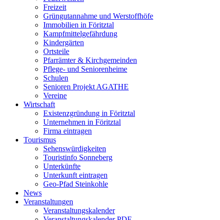
Freizeit
Grüngutannahme und Werstoffhöfe
Immobilien in Föritztal
Kampfmittelgefährdung
Kindergärten
Ortsteile
Pfarrämter & Kirchgemeinden
Pflege- und Seniorenheime
Schulen
Senioren Projekt AGATHE
Vereine
Wirtschaft
Existenzgründung in Föritztal
Unternehmen in Föritztal
Firma eintragen
Tourismus
Sehenswürdigkeiten
Touristinfo Sonneberg
Unterkünfte
Unterkunft eintragen
Geo-Pfad Steinkohle
News
Veranstaltungen
Veranstaltungskalender
Veranstaltungskalender PDF