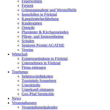
Feuerwehren
Freizeit
Grüngutannahme und Werstoffhöfe
Immobilien in Föritztal
Kampfmittelgefährdung
Kindergärten
Ortsteile
Pfarrämter & Kirchgemeinden
Pflege- und Seniorenheime
Schulen
Senioren Projekt AGATHE
Vereine
Wirtschaft
Existenzgründung in Föritztal
Unternehmen in Föritztal
Firma eintragen
Tourismus
Sehenswürdigkeiten
Touristinfo Sonneberg
Unterkünfte
Unterkunft eintragen
Geo-Pfad Steinkohle
News
Veranstaltungen
Veranstaltungskalender