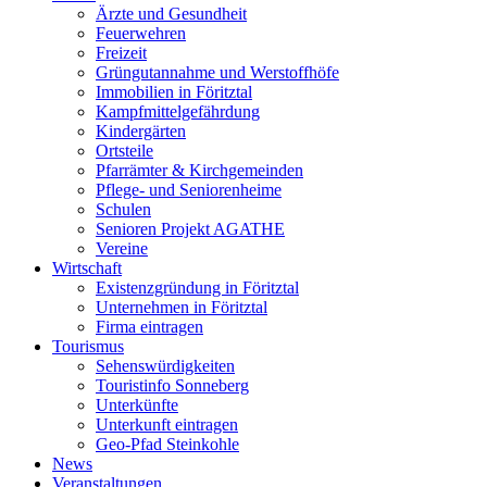
Ärzte und Gesundheit
Feuerwehren
Freizeit
Grüngutannahme und Werstoffhöfe
Immobilien in Föritztal
Kampfmittelgefährdung
Kindergärten
Ortsteile
Pfarrämter & Kirchgemeinden
Pflege- und Seniorenheime
Schulen
Senioren Projekt AGATHE
Vereine
Wirtschaft
Existenzgründung in Föritztal
Unternehmen in Föritztal
Firma eintragen
Tourismus
Sehenswürdigkeiten
Touristinfo Sonneberg
Unterkünfte
Unterkunft eintragen
Geo-Pfad Steinkohle
News
Veranstaltungen