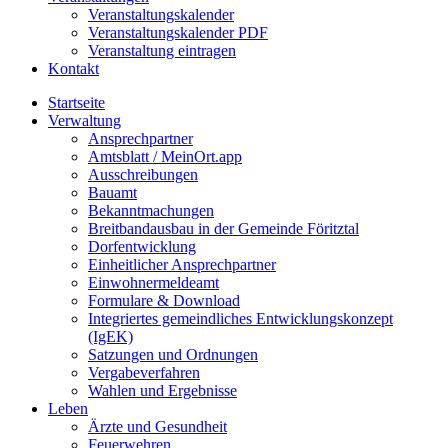
Veranstaltungskalender
Veranstaltungskalender PDF
Veranstaltung eintragen
Kontakt
Startseite
Verwaltung
Ansprechpartner
Amtsblatt / MeinOrt.app
Ausschreibungen
Bauamt
Bekanntmachungen
Breitbandausbau in der Gemeinde Föritztal
Dorfentwicklung
Einheitlicher Ansprechpartner
Einwohnermeldeamt
Formulare & Download
Integriertes gemeindliches Entwicklungskonzept
(IgEK)
Satzungen und Ordnungen
Vergabeverfahren
Wahlen und Ergebnisse
Leben
Ärzte und Gesundheit
Feuerwehren