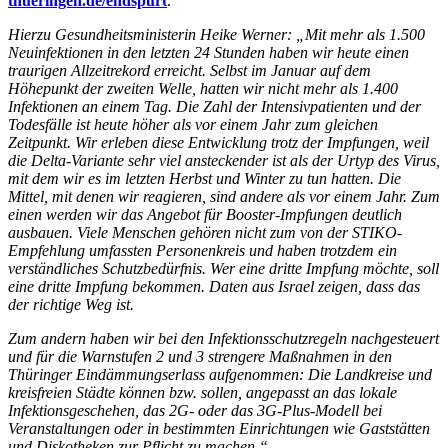
thueringen.de/endspurt
.
Hierzu Gesundheitsministerin Heike Werner: „Mit mehr als 1.500
Neuinfektionen in den letzten 24 Stunden haben wir heute einen
traurigen Allzeitrekord erreicht. Selbst im Januar auf dem
Höhepunkt der zweiten Welle, hatten wir nicht mehr als 1.400
Infektionen an einem Tag. Die Zahl der Intensivpatienten und der
Todesfälle ist heute höher als vor einem Jahr zum gleichen
Zeitpunkt. Wir erleben diese Entwicklung trotz der Impfungen, weil
die Delta-Variante sehr viel ansteckender ist als der Urtyp des Virus,
mit dem wir es im letzten Herbst und Winter zu tun hatten. Die
Mittel, mit denen wir reagieren, sind andere als vor einem Jahr. Zum
einen werden wir das Angebot für Booster-Impfungen deutlich
ausbauen. Viele Menschen gehören nicht zum von der STIKO-
Empfehlung umfassten Personenkreis und haben trotzdem ein
verständliches Schutzbedürfnis. Wer eine dritte Impfung möchte, soll
eine dritte Impfung bekommen. Daten aus Israel zeigen, dass das
der richtige Weg ist.
Zum andern haben wir bei den Infektionsschutzregeln nachgesteuert
und für die Warnstufen 2 und 3 strengere Maßnahmen in den
Thüringer Eindämmungserlass aufgenommen: Die Landkreise und
kreisfreien Städte können bzw. sollen, angepasst an das lokale
Infektionsgeschehen, das 2G- oder das 3G-Plus-Modell bei
Veranstaltungen oder in bestimmten Einrichtungen wie Gaststätten
und Diskotheken zur Pflicht zu machen.“