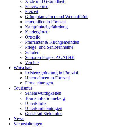
Ärzte und Gesundheit
Feuerwehren
Freizeit
Grüngutannahme und Werstoffhöfe
Immobilien in Föritztal
Kampfmittelgefährdung
Kindergärten
Ortsteile
Pfarrämter & Kirchgemeinden
Pflege- und Seniorenheime
Schulen
Senioren Projekt AGATHE
Vereine
Wirtschaft
Existenzgründung in Föritztal
Unternehmen in Föritztal
Firma eintragen
Tourismus
Sehenswürdigkeiten
Touristinfo Sonneberg
Unterkünfte
Unterkunft eintragen
Geo-Pfad Steinkohle
News
Veranstaltungen