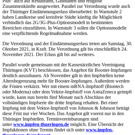
Plus“ auch auf Restaurants, Gaststätten und religiöse
Zusammenkünfte ausgeweitet. Parallel zur Verordnung wurde auch
der Thüringer Eindämmungserlass überarbeitet: In Warnstufe 2
haben Landkreise und kreisfreie Städte künftig die Möglichkeit
verbindlich das 2G/3G-Plus-Optionsmodell in bestimmten
Bereichen einzuführen. In Warnstufe 3 sollen die Optionsmodelle
eine verpflichtende Regelmaßnahme werden.
Die Verordnung und der Eindämmungserlass treten am Samstag, 30.
Oktober 2021, in Kraft. Die Verordnung gilt bis einschließlich 24.
November 2021. Der Erlass gilt bis auf weiteres.
Parallel wurde gemeinsam mit der Kassenärztlichen Vereinigung
Thüringen (KVT) beschlossen, das Angebot für Booster-Impfungen
deutlich auszubauen. Ab November gilt in den Impfstellen keine
Altersbegrenzung mehr für Booster-Impfungen. Außerdem werden
die Fristen verkürzt. Wer mit einem mRNA-Impfstoff (Biontech
oder Moderna) oder dem Vektor-Impfstoff von AstraZeneca geimpft
wurde, kann nun bereits fünf Monate nach Abschluss der
vollständigen Impfserie die dritte Impfung erhalten. Bei einer
Impfung mit dem Vektor-Impfstoff von Johnson & Johnson beträgt
diese Frist nur vier Wochen. Das Angebot gilt vorerst nur in den
Thüringer Impfstellen. Terminvereinbarungen sind
unter
www.impfen-thueringen.de
möglich. Eine Übersicht der
Impfaktionen ohne Termin findet sich unter
www.impfen-