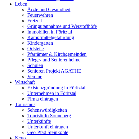
Leben
Ärzte und Gesundheit
Feuerwehren
Freizeit
Grüngutannahme und Werstoffhöfe
Immobilien in Föritztal
Kampfmittelgefährdung
Kindergärten
Ortsteile
Pfarrämter & Kirchgemeinden
Pflege- und Seniorenheime
Schulen
Senioren Projekt AGATHE
Vereine
Wirtschaft
Existenzgründung in Föritztal
Unternehmen in Föritztal
Firma eintragen
Tourismus
Sehenswürdigkeiten
Touristinfo Sonneberg
Unterkünfte
Unterkunft eintragen
Geo-Pfad Steinkohle
News