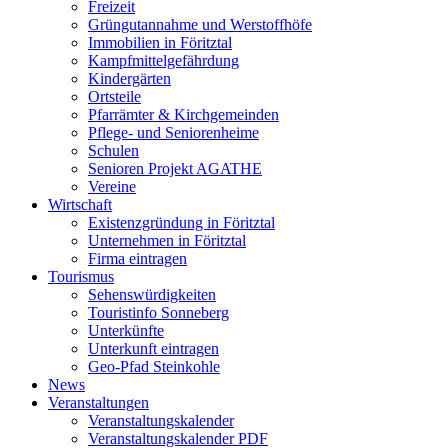
Freizeit
Grüngutannahme und Werstoffhöfe
Immobilien in Föritztal
Kampfmittelgefährdung
Kindergärten
Ortsteile
Pfarrämter & Kirchgemeinden
Pflege- und Seniorenheime
Schulen
Senioren Projekt AGATHE
Vereine
Wirtschaft
Existenzgründung in Föritztal
Unternehmen in Föritztal
Firma eintragen
Tourismus
Sehenswürdigkeiten
Touristinfo Sonneberg
Unterkünfte
Unterkunft eintragen
Geo-Pfad Steinkohle
News
Veranstaltungen
Veranstaltungskalender
Veranstaltungskalender PDF