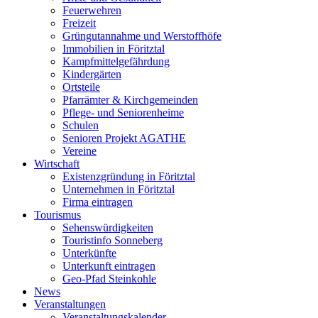
Feuerwehren
Freizeit
Grüngutannahme und Werstoffhöfe
Immobilien in Föritztal
Kampfmittelgefährdung
Kindergärten
Ortsteile
Pfarrämter & Kirchgemeinden
Pflege- und Seniorenheime
Schulen
Senioren Projekt AGATHE
Vereine
Wirtschaft
Existenzgründung in Föritztal
Unternehmen in Föritztal
Firma eintragen
Tourismus
Sehenswürdigkeiten
Touristinfo Sonneberg
Unterkünfte
Unterkunft eintragen
Geo-Pfad Steinkohle
News
Veranstaltungen
Veranstaltungskalender