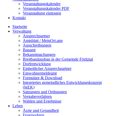
Veranstaltungskalender
Veranstaltungskalender PDF
Veranstaltung eintragen
Kontakt
Startseite
Verwaltung
Ansprechpartner
Amtsblatt / MeinOrt.app
Ausschreibungen
Bauamt
Bekanntmachungen
Breitbandausbau in der Gemeinde Föritztal
Dorfentwicklung
Einheitlicher Ansprechpartner
Einwohnermeldeamt
Formulare & Download
Integriertes gemeindliches Entwicklungskonzept
(IgEK)
Satzungen und Ordnungen
Vergabeverfahren
Wahlen und Ergebnisse
Leben
Ärzte und Gesundheit
Feuerwehren