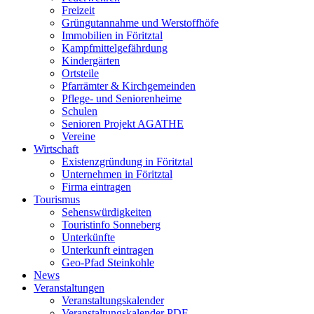
Freizeit
Grüngutannahme und Werstoffhöfe
Immobilien in Föritztal
Kampfmittelgefährdung
Kindergärten
Ortsteile
Pfarrämter & Kirchgemeinden
Pflege- und Seniorenheime
Schulen
Senioren Projekt AGATHE
Vereine
Wirtschaft
Existenzgründung in Föritztal
Unternehmen in Föritztal
Firma eintragen
Tourismus
Sehenswürdigkeiten
Touristinfo Sonneberg
Unterkünfte
Unterkunft eintragen
Geo-Pfad Steinkohle
News
Veranstaltungen
Veranstaltungskalender
Veranstaltungskalender PDF