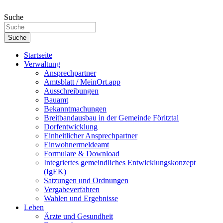
Zum
Inhalt
Suche
springen
Suche
Startseite
Verwaltung
Ansprechpartner
Amtsblatt / MeinOrt.app
Ausschreibungen
Bauamt
Bekanntmachungen
Breitbandausbau in der Gemeinde Föritztal
Dorfentwicklung
Einheitlicher Ansprechpartner
Einwohnermeldeamt
Formulare & Download
Integriertes gemeindliches Entwicklungskonzept
(IgEK)
Satzungen und Ordnungen
Vergabeverfahren
Wahlen und Ergebnisse
Leben
Ärzte und Gesundheit