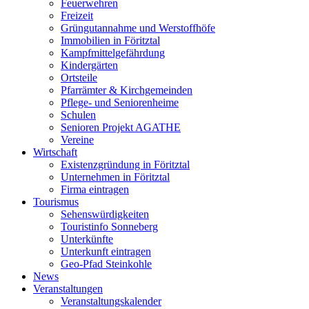
Feuerwehren
Freizeit
Grüngutannahme und Werstoffhöfe
Immobilien in Föritztal
Kampfmittelgefährdung
Kindergärten
Ortsteile
Pfarrämter & Kirchgemeinden
Pflege- und Seniorenheime
Schulen
Senioren Projekt AGATHE
Vereine
Wirtschaft
Existenzgründung in Föritztal
Unternehmen in Föritztal
Firma eintragen
Tourismus
Sehenswürdigkeiten
Touristinfo Sonneberg
Unterkünfte
Unterkunft eintragen
Geo-Pfad Steinkohle
News
Veranstaltungen
Veranstaltungskalender