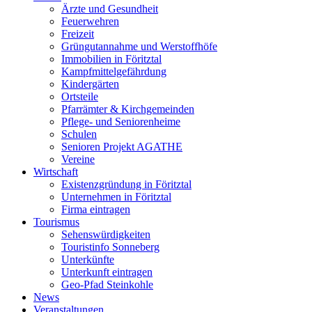
Ärzte und Gesundheit
Feuerwehren
Freizeit
Grüngutannahme und Werstoffhöfe
Immobilien in Föritztal
Kampfmittelgefährdung
Kindergärten
Ortsteile
Pfarrämter & Kirchgemeinden
Pflege- und Seniorenheime
Schulen
Senioren Projekt AGATHE
Vereine
Wirtschaft
Existenzgründung in Föritztal
Unternehmen in Föritztal
Firma eintragen
Tourismus
Sehenswürdigkeiten
Touristinfo Sonneberg
Unterkünfte
Unterkunft eintragen
Geo-Pfad Steinkohle
News
Veranstaltungen