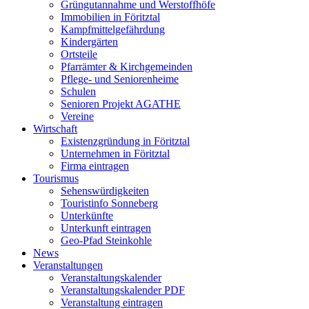
Grüngutannahme und Werstoffhöfe
Immobilien in Föritztal
Kampfmittelgefährdung
Kindergärten
Ortsteile
Pfarrämter & Kirchgemeinden
Pflege- und Seniorenheime
Schulen
Senioren Projekt AGATHE
Vereine
Wirtschaft
Existenzgründung in Föritztal
Unternehmen in Föritztal
Firma eintragen
Tourismus
Sehenswürdigkeiten
Touristinfo Sonneberg
Unterkünfte
Unterkunft eintragen
Geo-Pfad Steinkohle
News
Veranstaltungen
Veranstaltungskalender
Veranstaltungskalender PDF
Veranstaltung eintragen